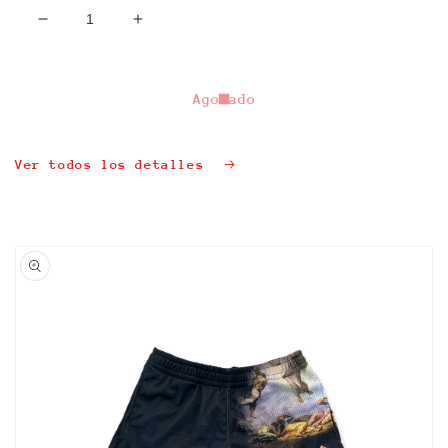
Reducir
Aumentar
cantidad
cantidad
para
para
&quot;PIXEL
&quot;PIXEL
Agotado
LUNG&quot;
LUNG&quot;
TAPESTRY
TAPESTRY
SHORTS
SHORTS
Ver todos los detalles
Ir
directamente
a la
información
del producto