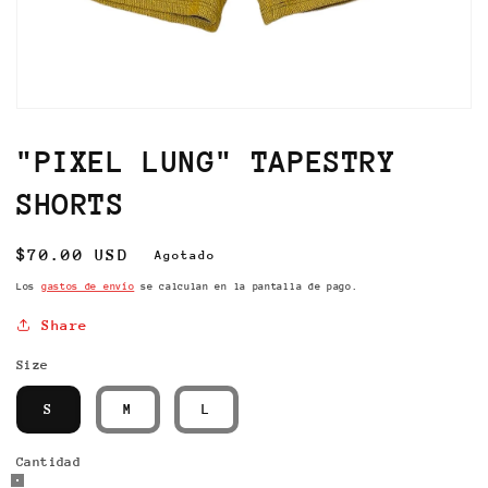
Abrir
elemento
multimedia
"PIXEL LUNG" TAPESTRY
1
en
SHORTS
una
ventana
modal
Precio
$70.00 USD
Agotado
habitual
Los
gastos de envío
se calculan en la pantalla de pago.
Share
Size
S
M
L
Cantidad