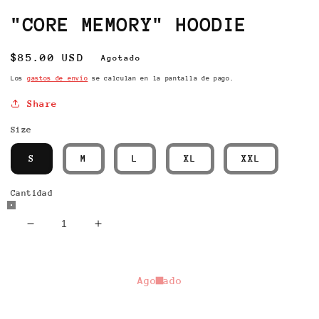
elemento
multimedia
"CORE MEMORY" HOODIE
1
en
una
Precio
$85.00 USD
Agotado
ventana
modal
habitual
Los
gastos de envío
se calculan en la pantalla de pago.
Share
Size
S
M
L
XL
XXL
Cantidad
Reducir
Aumentar
cantidad
cantidad
para
para
&quot;CORE
&quot;CORE
Agotado
MEMORY&quot;
MEMORY&quot;
HOODIE
HOODIE