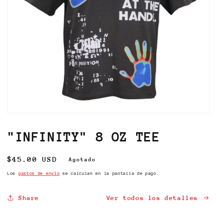
Abrir
elemento
multimedia
"INFINITY" 8 OZ TEE
1
en
una
Precio
$45.00 USD
Agotado
ventana
modal
habitual
Los
gastos de envío
se calculan en la pantalla de pago.
Share
Ver todos los detalles