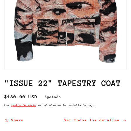
Abrir
elemento
multimedia
"ISSUE 22" TAPESTRY COAT
1
en
una
Precio
$180.00 USD
Agotado
ventana
modal
habitual
Los
gastos de envío
se calculan en la pantalla de pago.
Share
Ver todos los detalles