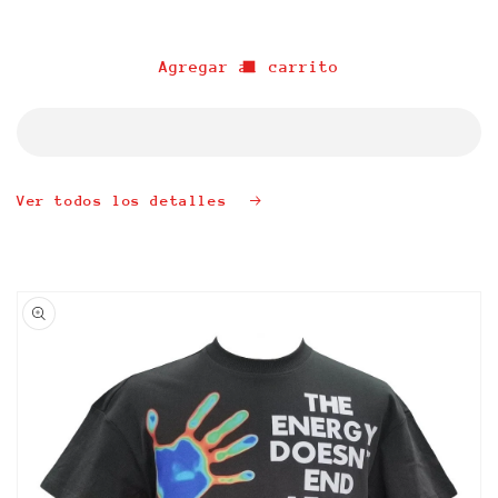
cantidad
cantidad
para
para
&quot;DREAMERS&quot;
&quot;DREAMERS&quot;
Agregar al carrito
8
8
OZ
OZ
TEE
TEE
Ver todos los detalles
Ir
directamente
a la
información
del producto