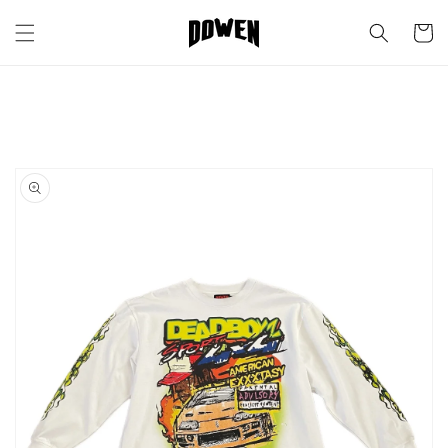
Ir
directamente
Carrit
al contenido
Ir
directamente
a la
información
del producto