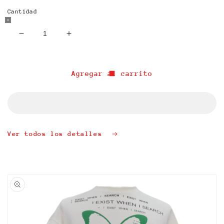
Cantidad
Reducir
Aumentar
cantidad
cantidad
para
para
“SACRED
“SACRED
Agregar al carrito
PEACE”
PEACE”
MESH
MESH
SHORTS
SHORTS
Ver todos los detalles
Ir
directamente
a la
información
del producto