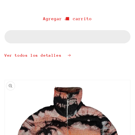
cantidad
cantidad
para
para
&quot;FREE
&quot;FREE
Agregar al carrito
THE
THE
ART&quot;
ART&quot;
35
35
OZ
OZ
HOODIE
HOODIE
Ver todos los detalles
Ir
directamente
a la
información
del producto