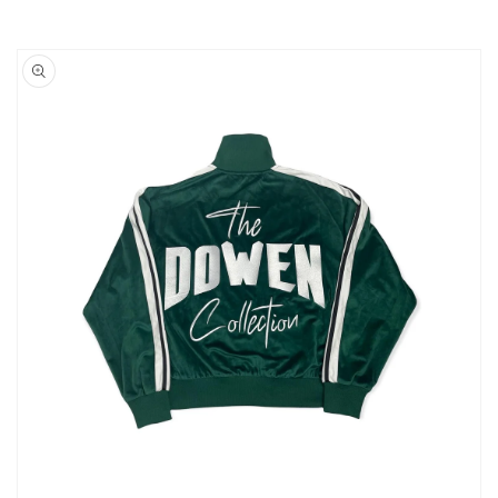
Ir
directamente
a la
información
del producto