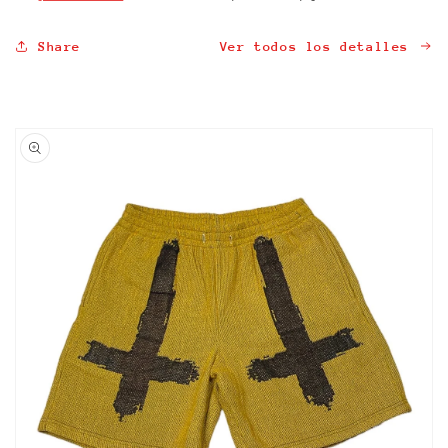
Share
Ver todos los detalles
Ir
directamente
a la
información
del producto