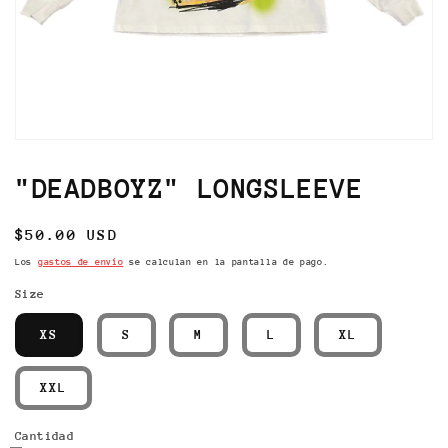
Abrir
elemento
multimedia
"DEADBOYZ" LONGSLEEVE
1
en
una
Precio
$50.00 USD
ventana
modal
habitual
Los
gastos de envío
se calculan en la pantalla de pago.
Size
XS
S
M
L
XL
XXL
Cantidad