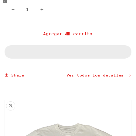
Reducir
Aumentar
cantidad
cantidad
para
para
&quot;DEADBOYZ&quot;
&quot;DEADBOYZ&quot;
Agregar al carrito
LONGSLEEVE
LONGSLEEVE
Share
Ver todos los detalles
Ir
directamente
a la
información
del producto