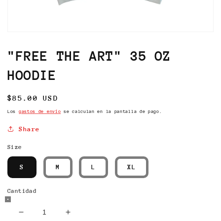
Abrir
elemento
multimedia
"FREE THE ART" 35 OZ
1
en
HOODIE
una
ventana
modal
Precio
$85.00 USD
habitual
Los
gastos de envío
se calculan en la pantalla de pago.
Share
Size
S
M
L
XL
Cantidad
Reducir
Aumentar