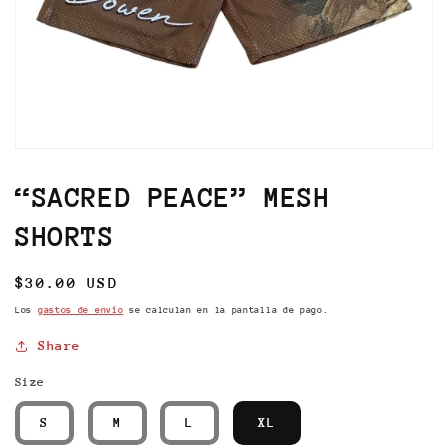
Abrir
elemento
multimedia
“SACRED PEACE” MESH
1
en
SHORTS
una
ventana
modal
Precio
$30.00 USD
habitual
Los
gastos de envío
se calculan en la pantalla de pago.
Share
Size
S
M
L
XL