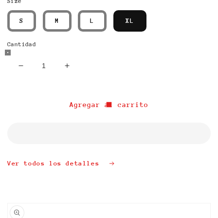
Size
S
M
L
XL
Cantidad
Reducir
Aumentar
cantidad
cantidad
para
para
&quot;SACRED
&quot;SACRED
Agregar al carrito
PEACE&quot;
PEACE&quot;
MESH
MESH
SHORTS
SHORTS
Ver todos los detalles
Ir
directamente
a la