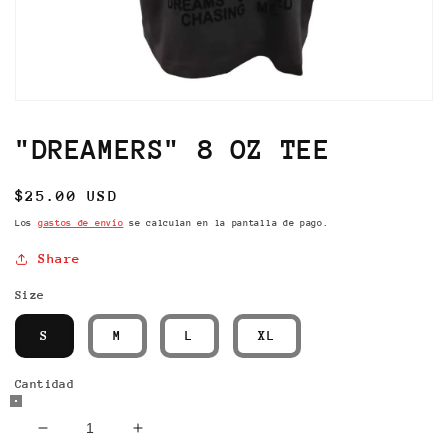
Abrir
elemento
multimedia
"DREAMERS" 8 OZ TEE
1
en
una
Precio
$25.00 USD
ventana
modal
habitual
Los
gastos de envío
se calculan en la pantalla de pago.
Share
Size
S
M
L
XL
Cantidad
Reducir
Aumentar