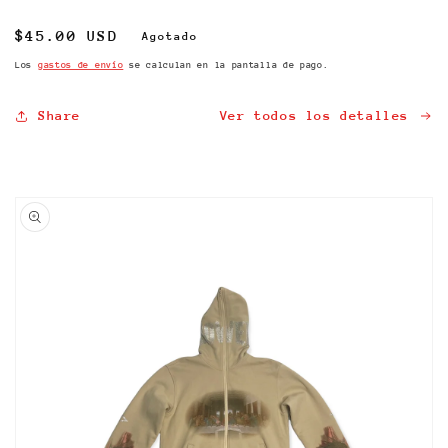
en
una
Precio
$45.00 USD
Agotado
ventana
modal
habitual
Los
gastos de envío
se calculan en la pantalla de pago.
Share
Ver todos los detalles
Ir
directamente
a la
información
del producto