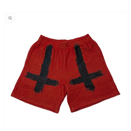
Ir
directamente
a la
información
del producto