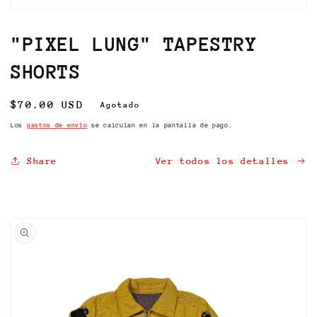
Abrir
elemento
multimedia
"PIXEL LUNG" TAPESTRY
1
en
SHORTS
una
ventana
modal
Precio
$70.00 USD
Agotado
habitual
Los
gastos de envío
se calculan en la pantalla de pago.
Share
Ver todos los detalles
Ir
directamente
a la
información
del producto