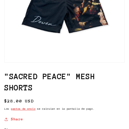
Abrir
elemento
multimedia
"SACRED PEACE" MESH
1
en
SHORTS
una
ventana
modal
Precio
$28.00 USD
habitual
Los
gastos de envío
se calculan en la pantalla de pago.
Share