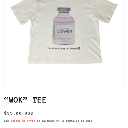
Abrir
elemento
multimedia
“WOK” TEE
1
en
una
Precio
$35.00 USD
ventana
modal
habitual
Los
gastos de envío
se calculan en la pantalla de pago.